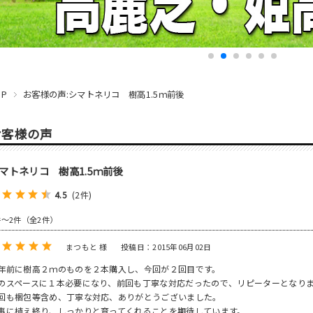
OP
お客様の声:シマトネリコ 樹高1.5ｍ前後
お客様の声
マトネリコ 樹高1.5ｍ前後
4.5
(2件)
件～2件（全2件）
まつもと 様
投稿日：2015年06月02日
年前に樹高２ｍのものを２本購入し、今回が２回目です。
のスペースに１本必要になり、前回も丁寧な対応だったので、リピーターとなり
回も梱包等含め、丁寧な対応、ありがとうございました。
事に植え終り、しっかりと育ってくれることを期待しています。