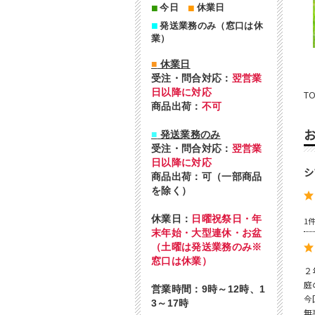
■
■
今日
休業日
■
発送業務のみ（窓口は休
業）
■
休業日
受注・問合対応：
翌営業
日以降に対応
T
商品出荷：
不可
■
発送業務のみ
受注・問合対応：
翌営業
日以降に対応
シ
商品出荷：可（一部商品
を除く）
休業日：
日曜祝祭日・年
1
末年始・大型連休・お盆
（土曜は発送業務のみ※
窓口は休業）
２
庭
営業時間：9時～12時、1
今
3～17時
無