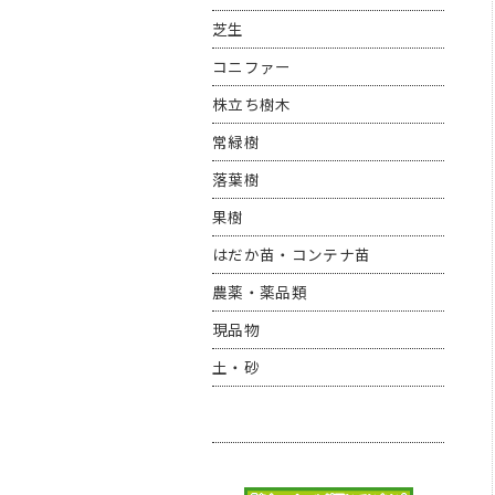
芝生
コニファー
株立ち樹木
常緑樹
落葉樹
果樹
はだか苗・コンテナ苗
農薬・薬品類
現品物
土・砂