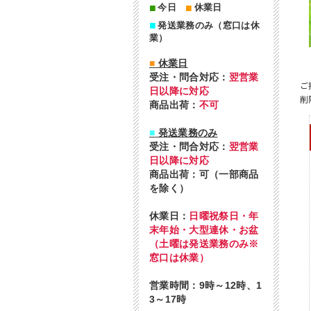
■
■
今日
休業日
■
発送業務のみ（窓口は休
業）
■
休業日
受注・問合対応：
翌営業
ご
日以降に対応
削
商品出荷：
不可
■
発送業務のみ
受注・問合対応：
翌営業
日以降に対応
商品出荷：可（一部商品
を除く）
休業日：
日曜祝祭日・年
末年始・大型連休・お盆
（土曜は発送業務のみ※
窓口は休業）
営業時間：9時～12時、1
3～17時