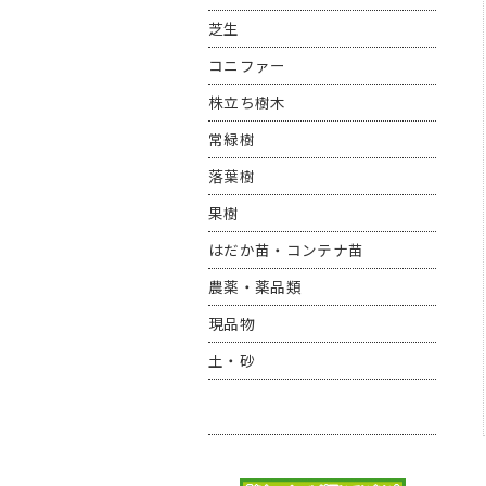
芝生
コニファー
株立ち樹木
常緑樹
落葉樹
果樹
はだか苗・コンテナ苗
農薬・薬品類
現品物
土・砂