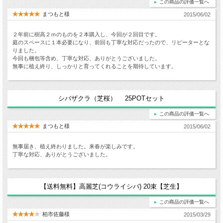
この商品の評価一覧へ
まつもと様
2015/06/02
２年前に樹高２ｍのものを２本購入し、今回が２回目です。
庭のスペースに１本必要になり、前回も丁寧な対応だったので、リピーターとな
りました。
今回も梱包等含め、丁寧な対応、ありがとうございました。
無事に植え終り、しっかりと育ってくれることを期待しています。
シバザクラ（芝桜） 25POTセット
この商品の評価一覧へ
まつもと様
2015/06/02
無事届き、植え終わりました。来春が楽しみです。
丁寧な対応、ありがとうございました。
【送料無料】高麗芝(コウライシバ) 20束【芝生】
この商品の評価一覧へ
柏市佐藤様
2015/03/29