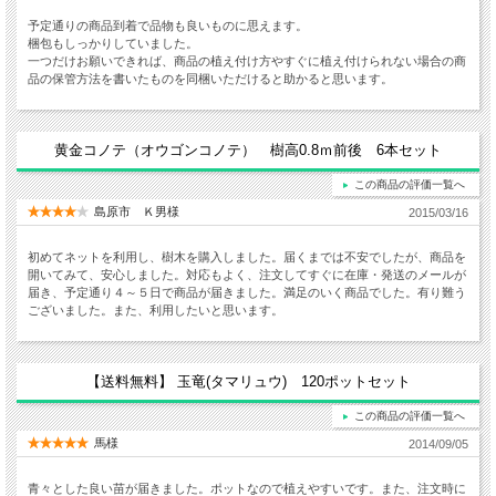
予定通りの商品到着で品物も良いものに思えます。
梱包もしっかりしていました。
一つだけお願いできれば、商品の植え付け方やすぐに植え付けられない場合の商
品の保管方法を書いたものを同梱いただけると助かると思います。
黄金コノテ（オウゴンコノテ） 樹高0.8ｍ前後 6本セット
この商品の評価一覧へ
島原市 Ｋ男様
2015/03/16
初めてネットを利用し、樹木を購入しました。届くまでは不安でしたが、商品を
開いてみて、安心しました。対応もよく、注文してすぐに在庫・発送のメールが
届き、予定通り４～５日で商品が届きました。満足のいく商品でした。有り難う
ございました。また、利用したいと思います。
【送料無料】 玉竜(タマリュウ) 120ポットセット
この商品の評価一覧へ
馬様
2014/09/05
青々とした良い苗が届きました。ポットなので植えやすいです。また、注文時に