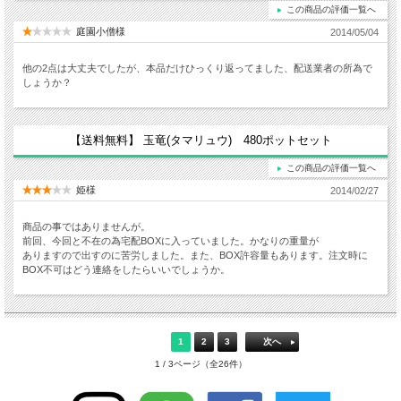
この商品の評価一覧へ
庭園小僧様
2014/05/04
他の2点は大丈夫でしたが、本品だけひっくり返ってました、配送業者の所為で
しょうか？
【送料無料】 玉竜(タマリュウ) 480ポットセット
この商品の評価一覧へ
姫様
2014/02/27
商品の事ではありませんが。
前回、今回と不在の為宅配BOXに入っていました。かなりの重量が
ありますので出すのに苦労しました。また、BOX許容量もあります。注文時に
BOX不可はどう連絡をしたらいいでしょうか。
1
2
3
次へ
1 / 3ページ（全26件）