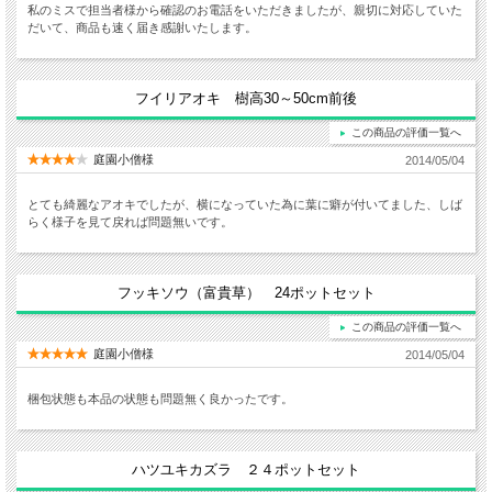
私のミスで担当者様から確認のお電話をいただきましたが、親切に対応していた
だいて、商品も速く届き感謝いたします。
フイリアオキ 樹高30～50cm前後
この商品の評価一覧へ
庭園小僧様
2014/05/04
とても綺麗なアオキでしたが、横になっていた為に葉に癖が付いてました、しば
らく様子を見て戻れば問題無いです。
フッキソウ（富貴草） 24ポットセット
この商品の評価一覧へ
庭園小僧様
2014/05/04
梱包状態も本品の状態も問題無く良かったです。
ハツユキカズラ ２４ポットセット