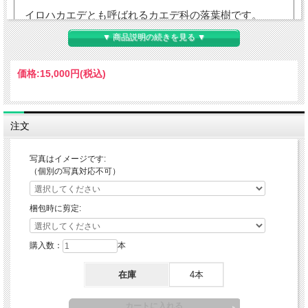
イロハカエデとも呼ばれるカエデ科の落葉樹です。
▼ 商品説明の続きを見る ▼
葉の切れ込みを「いろはに…」と数えたことが名前の由
来とされています。
価格:
15,000円
(税込)
新緑の緑、紅葉の赤、季節の移り変わりを楽しめる人気
の樹木です。
注文
お庭のシンボルツリーとしてもおすすめです。
写真はイメージです:
（個別の写真対応不可）
梱包時に剪定:
商品について
分類
カエデ科カエデ属
購入数：
本
特性
落葉性
在庫
4本