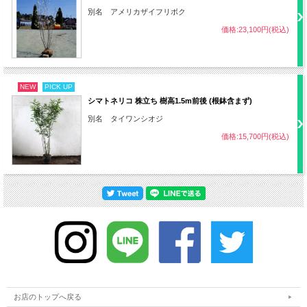
別名 アメリカザイフリボク
・赤玉土7：腐葉土3の割合
価格:23,100円(税込)
用土
・水はけが良く適度に湿度がある土壌
NEW
PICK UP
シマトネリコ 株立ち 樹高1.5m前後 (根鉢含まず)
・地植えの場合一度根付いたら基本的に
別名 タイワンシオジ
不要
価格:15,700円(税込)
水やり
・鉢植えの場合は最低1日1回、木全体に
水をかけて乾燥を防ぐ
肥料
2月、4～5月、9～10月 化成肥料など
・3～6月、11～1月 年2回
剪定
・風通しを良くし幹に日が当たるように
お店のトップへ戻る
剪定