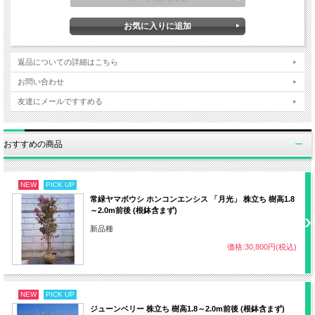
用途
地植え・鉢植え
耐暑性
普通
返品についての詳細はこちら
耐寒性
普通～強い
お問い合わせ
適地
東北南部から沖縄まで
友達にメールですすめる
草丈
10～15mくらい（環境による）
おすすめの商品
樹高
NEW
PICK UP
開花期
4～5月
常緑ヤマボウシ ホンコンエンシス 「月光」 株立ち 樹高1.8
～2.0m前後 (根鉢含まず)
花色
新品種
黄緑花・緑葉・紅葉あり
葉色
価格:30,800円(税込)
植え付け
11～12月、2～3月
NEW
PICK UP
日照
半日陰～日なた（強い西日は避ける）
ジューンベリー 株立ち 樹高1.8～2.0m前後 (根鉢含まず)