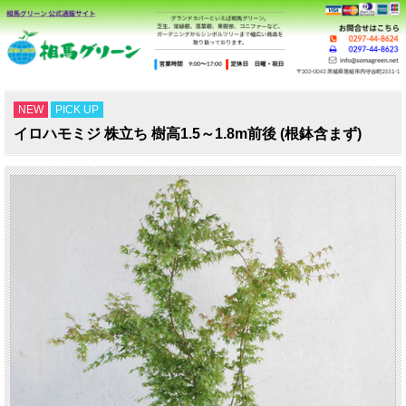
NEW
PICK UP
イロハモミジ 株立ち 樹高1.5～1.8m前後 (根鉢含まず)