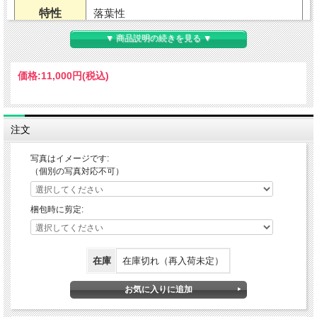
特性
落葉性
▼ 商品説明の続きを見る ▼
用途
地植え・鉢植え（室内不可）
価格:
11,000円
(税込)
耐暑性
強い
耐寒性
強い
注文
適地
北海道南部から沖縄まで
写真はイメージです:
（個別の写真対応不可）
草丈
～2mくらい（環境による）
樹高
梱包時に剪定:
開花期
6～7月
在庫
在庫切れ（再入荷未定）
花色
白花・緑葉・紅葉あり
葉色