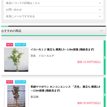
植え付け
3～6月、9～10月
返品についての詳細はこちら
お問い合わせ
日照
半日陰～日なた
友達にメールですすめる
・赤玉土4：鹿沼土3：ピートモス2：バ
おすすめの商品
ーミキュライト1の割合
用土
・水はけの良い適度に湿度がある土壌
NEW
PICK UP
イロハモミジ 株立ち 樹高1.5～1.8m前後 (根鉢含まず)
別名 イロハカエデ
水やり
土の表面が乾いていたらたっぷり水やり
価格:15,000円(税込)
肥料
花後、9月、1月 緩効性化成肥料など
・花後
NEW
PICK UP
常緑ヤマボウシ ホンコンエンシス 「月光」 株立ち 樹高1.8
剪定
～2.0m前後 (根鉢含まず)
・自然樹形でも可
新品種
価格:30,800円(税込)