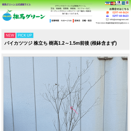
NEW
PICK UP
バイカツツジ 株立ち 樹高1.2～1.5m前後 (根鉢含まず)