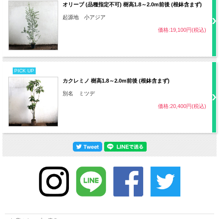
オリーブ (品種指定不可) 樹高1.8～2.0m前後 (根鉢含まず)
ポット径
12～15cm
起源地 小アジア
価格:19,100円(税込)
植栽数
16～25ポット（1平米あたり）
病気
特になし
PICK UP
カクレミノ 樹高1.8～2.0m前後 (根鉢含まず)
害虫
特になし
別名 ミツデ
価格:20,400円(税込)
その他
難易度 中