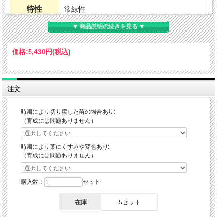
特性
常緑性
▼ 商品説明の続きを見る ▼
用途
地植え・鉢植え（室内不可）
価格:
5,430円
(税込)
耐暑性
強い
耐寒性
強い
注文
適地
東北～沖縄
時期により切り戻した苗の場合あり:
（育成には問題ありません）
草丈
50～100cmくらい（環境による）
樹高
時期により葉にくすみや変色あり:
（育成には問題ありません）
開花期
6～10月
購入数：
セット
花色
白花・ピンク花・緑葉
葉色
在庫
5セット