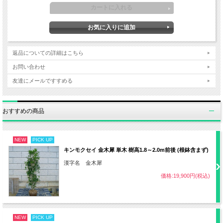
植え付け
3～6月、9～11月
日照
半日陰～日なた（西日が当たらない）
返品についての詳細はこちら
・赤玉土7：腐葉土3の割合
お問い合わせ
用土
・水はけの良い土壌
友達にメールですすめる
・鉢植えの場合は土が乾いていたら水や
おすすめの商品
りする程度
水やり
NEW
PICK UP
・地植えの場合一度根付いたら基本的に
キンモクセイ 金木犀 単木 樹高1.8～2.0m前後 (根鉢含まず)
不要
漢字名 金木犀
価格:19,900円(税込)
肥料
不要
剪定
3～7月
NEW
PICK UP