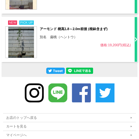
ポット径
9.0cm
NEW
PICK UP
植栽間隔
25〜44ポット（1平米あたり）
アーモンド 樹高1.8～2.0m前後 (根鉢含まず)
別名 扁桃（ヘントウ）
病気
灰色カビ病など
価格:19,200円(税込)
害虫
ナメクジ、ハダニ、アブラムシなど
・難易度 低
その他
・品種指定不可
お店のトップへ戻る
カートを見る
マイページへ