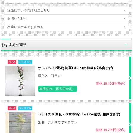
植え付け
3〜5月、9〜10月
返品についての詳細はこちら
日陰〜半日陰（直射日光に当たらない場
お問い合わせ
日照
所）
友達にメールですすめる
・赤玉土7：腐葉土3の割合
おすすめの商品
用土
・水はけが良く保水力のある土壌
NEW
PICK UP
サルスベリ (紫花) 樹高1.8～2.0m前後 (根鉢含まず)
水やり
土の表面が乾いていたらたっぷり水やり
漢字名 百日紅
価格:19,400円(税込)
9月 緩効性化成肥料などごく少量（地植
肥料
在庫切れ（再入荷未定）
えは不要）
・花後に花がら摘み程度
NEW
PICK UP
ハナミズキ 白花・単木 樹高1.8～2.0m前後 (根鉢含まず)
剪定
・基本的に不要
別名 アメリカヤマボウシ
価格:19,700円(税込)