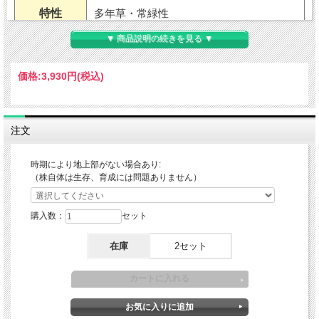
特性
多年草・常緑性
▼ 商品説明の続きを見る ▼
用途
グランドカバー・鉢植え（室内不可）
価格:
3,930円
(税込)
耐暑性
やや弱い〜普通
耐寒性
強い
注文
適地
北海道南部～沖縄
時期により地上部がない場合あり:
（株自体は生存、育成には問題ありません）
草丈
20〜50cmくらい（環境による）
樹高
購入数：
セット
開花期
5〜7月
在庫
2セット
花色
白〜薄ピンク花・緑葉
葉色