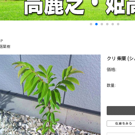
OP
落葉樹
クリ 柴栗 (シ
価格:
数量: