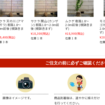
クラ 天の川 (アマ
サクラ 関山 (カンザ
ムクゲ 樹高1.8～
モミ
ガワ) 樹高1.8～
ン) 樹高1.8～2.0m前
2.0m前後 (根鉢含ま
ゴカ
.0m前後 (根鉢含ま
後 (根鉢含まず)
ず)
2.
)
ず)
¥18,300
(税込)
¥18,900
(税込)
9,400
(税込)
¥20
在庫 1 本
在庫 1 本
庫 3 本
在庫