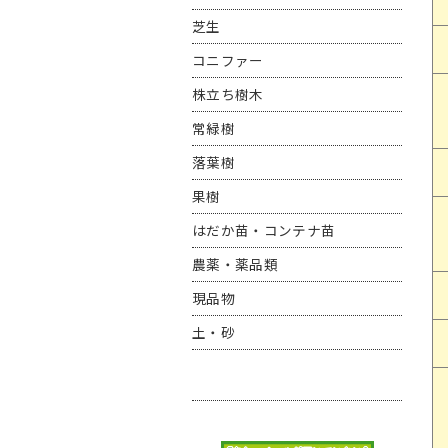
芝生
コニファー
株立ち樹木
常緑樹
落葉樹
果樹
はだか苗・コンテナ苗
農薬・薬品類
現品物
土・砂