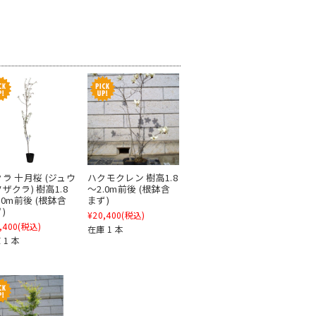
ラ 十月桜 (ジュウ
ハクモクレン 樹高1.8
ザクラ) 樹高1.8
～2.0m前後 (根鉢含
.0m前後 (根鉢含
まず)
)
¥20,400
(税込)
,400
(税込)
在庫 1 本
 1 本