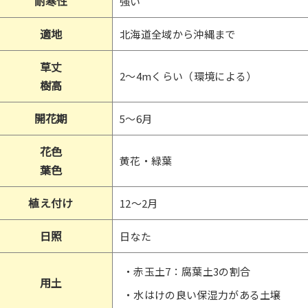
耐寒性
強い
適地
北海道全域から沖縄まで
草丈
2～4mくらい（環境による）
樹高
開花期
5～6月
花色
黄花・緑葉
葉色
植え付け
12～2月
日照
日なた
・赤玉土7：腐葉土3の割合
用土
・水はけの良い保湿力がある土壌