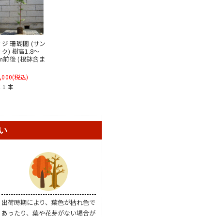
ジ 珊瑚閣 (サン
ク) 樹高1.8～
0m前後 (根鉢含ま
,000
(税込)
 1 本