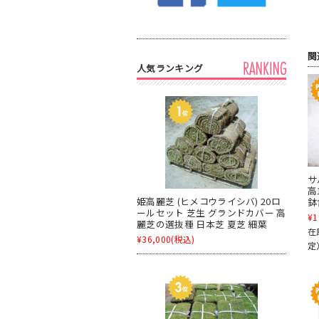
関
人気ランキング
サ
高
姫高麗芝 (ヒメコウライシバ) 20ロ
鉢
ールセット 芝生 グランドカバー 高
¥1
麗芝の選抜種 日本芝 夏芝 細葉
在
¥36,000
(税込)
定