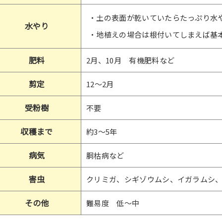
・土の表面が乾いていたらたっぷり水
水やり
・地植えの場合は根付いてしまえば基
肥料
2月、10月 有機肥料など
剪定
12～2月
受粉樹
不要
収穫まで
約3～5年
病気
胴枯病など
害虫
クリミガ、シギゾウムシ、イガラムシ
その他
難易度 低～中