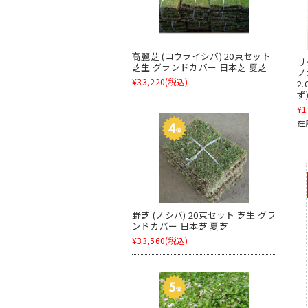
高麗芝 (コウライシバ) 20束セット
サ
芝生 グランドカバー 日本芝 夏芝
ノ
¥33,220
(税込)
2
ず
¥1
在
野芝 (ノシバ) 20束セット 芝生 グラ
ンドカバー 日本芝 夏芝
¥33,560
(税込)