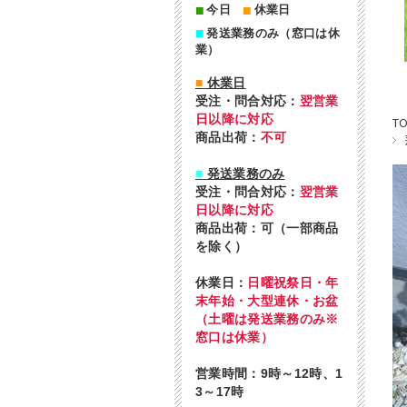
■
■
今日
休業日
■
発送業務のみ（窓口は休
業）
■
休業日
受注・問合対応：
翌営業
日以降に対応
T
商品出荷：
不可
■
発送業務のみ
受注・問合対応：
翌営業
日以降に対応
商品出荷：可（一部商品
を除く）
休業日：
日曜祝祭日・年
末年始・大型連休・お盆
（土曜は発送業務のみ※
窓口は休業）
営業時間：9時～12時、1
3～17時