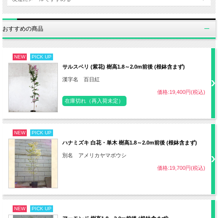
日照
半日陰～日なた（西日が当たらない）
おすすめの商品
・赤玉土6：腐葉土4
用土
NEW
PICK UP
・適度に湿度がある肥沃な土壌
サルスベリ (紫花) 樹高1.8～2.0m前後 (根鉢含まず)
漢字名 百日紅
価格:19,400円(税込)
・土が乾いていたらたっぷり水やり
在庫切れ（再入荷未定）
水やり
・夏季の水切れに注意
NEW
PICK UP
ハナミズキ 白花・単木 樹高1.8～2.0m前後 (根鉢含まず)
肥料
2～3月、6月 油かすなど
別名 アメリカヤマボウシ
価格:19,700円(税込)
剪定
12～2月 間引き剪定
ポット径
10.5cm
NEW
PICK UP