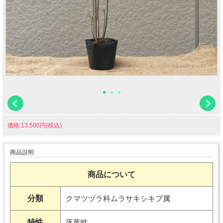
価格:13,500円(税込)
商品説明
商品について
分類
クマツヅラ科ムラサキシキブ属
特性
落葉性