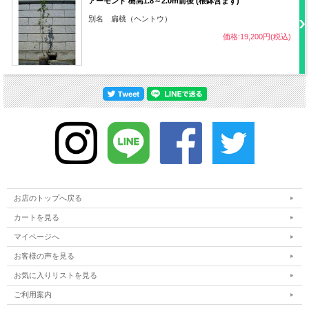
アーモンド 樹高1.8～2.0m前後 (根鉢含まず)
病気
うどんこ病など
別名 扁桃（ヘントウ）
価格:19,200円(税込)
害虫
カイガラムシなど
・難易度 低
・10～11月に結実
その他
・鉢植えは根詰まりに注意
お店のトップへ戻る
カートを見る
マイページへ
お客様の声を見る
お気に入りリストを見る
ご利用案内