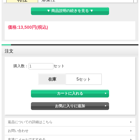
▼ 商品説明の続きを見る ▼
用途
地植え・鉢植え（室内不可）
価格:
13,500円
(税込)
耐暑性
強い
耐寒性
強い
注文
適地
北海道南部から沖縄まで
購入数：
セット
草丈
2～3mくらい（環境による）
在庫
5セット
樹高
開花期
6～7月
花色
白花・白実・緑葉・紅葉あり
葉色
返品についての詳細はこちら
お問い合わせ
植え付け
11～2月、3月
友達にメールですすめる