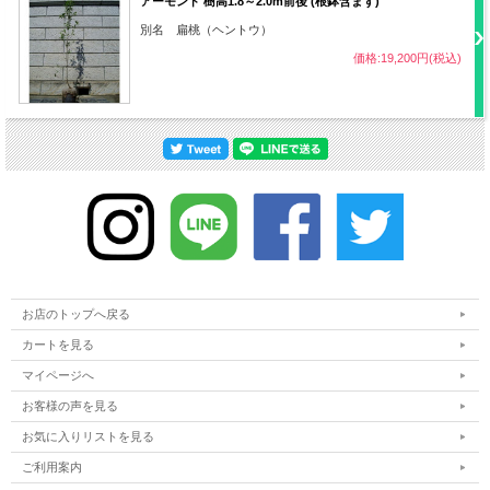
アーモンド 樹高1.8～2.0m前後 (根鉢含まず)
・花後（花がら摘み）
別名 扁桃（ヘントウ）
価格:19,200円(税込)
ポット径
10.5cm
病気
特になし
アブラムシ類、カミキリムシの幼虫、コウ
害虫
モリガなど
・難易度 低
お店のトップへ戻る
・移植不向き
カートを見る
その他
・鉢植えは根詰まりに注意
マイページへ
お客様の声を見る
・中国原産
お気に入りリストを見る
ご利用案内