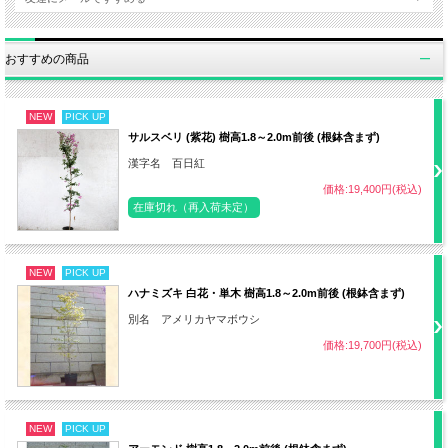
日照
日なた
おすすめの商品
・赤玉土6：腐葉土3：川砂1の割合
用土
NEW
PICK UP
・水はけの良い肥沃な土壌
サルスベリ (紫花) 樹高1.8～2.0m前後 (根鉢含まず)
漢字名 百日紅
価格:19,400円(税込)
・植え付け直後または鉢植えの場合は土
在庫切れ（再入荷未定）
が乾いていたらたっぷり水やり
水やり
NEW
PICK UP
・地植えは基本的に不要（極端な乾燥時
ハナミズキ 白花・単木 樹高1.8～2.0m前後 (根鉢含まず)
を除く）
別名 アメリカヤマボウシ
価格:19,700円(税込)
肥料
3月 緩効性化成肥料など（少量で可）
・2～3月 強剪定可
NEW
PICK UP
剪定