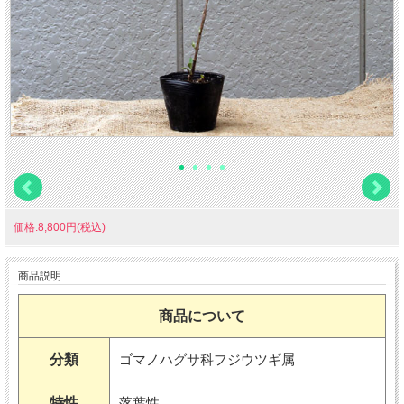
価格:8,800円(税込)
商品説明
商品について
分類
ゴマノハグサ科フジウツギ属
特性
落葉性