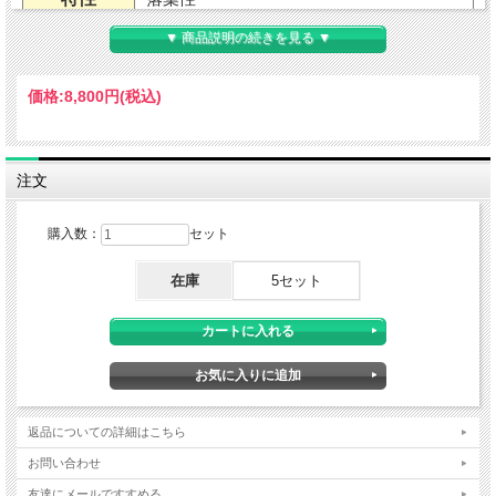
▼ 商品説明の続きを見る ▼
用途
地植え・鉢植え（室内不可）
価格:
8,800円
(税込)
耐暑性
強い
耐寒性
強い
注文
適地
北海道南部から沖縄まで
購入数：
セット
草丈
2～3mくらい（環境による）
在庫
5セット
樹高
開花期
6～10月
花色
紫花（芳香あり）・緑葉
葉色
返品についての詳細はこちら
お問い合わせ
植え付け
3～4月
友達にメールですすめる