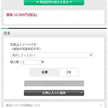
▼ 商品説明の続きを見る ▼
用途
地植え・鉢植え（室内不可）
価格:
12,000円
(税込)
耐暑性
普通
耐寒性
普通
注文
適地
関東南部から沖縄まで
写真はイメージです:
（個別の写真対応不可）
草丈
7～10mくらい（環境による）
樹高
購入数：
本
開花期
5～6月
在庫
2本
花色
白花（総苞片）・緑葉
葉色
植え付け
12～3月
返品についての詳細はこちら