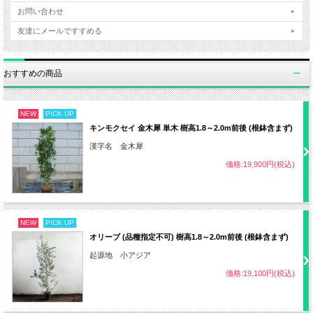
日照
半日陰～日なた（西日が当たらない）
お問い合わせ
友達にメールですすめる
・赤玉土7：腐葉土3の割合
用土
おすすめの商品
・水はけの良い適度に湿度がある土壌
NEW
PICK UP
・地植えの場合一度根付いたら基本的に
キンモクセイ 金木犀 単木 樹高1.8～2.0m前後 (根鉢含まず)
不要
漢字名 金木犀
水やり
価格:19,900円(税込)
・鉢植えの場合は土が乾いていたら水や
りする程度
NEW
PICK UP
肥料
12～3月 固形の油かすなど
オリーブ (品種指定不可) 樹高1.8～2.0m前後 (根鉢含まず)
起源地 小アジア
・自然樹形でも可
価格:19,100円(税込)
剪定
・花後（必要に応じて樹形を整える）