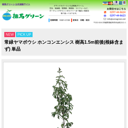
NEW
PICK UP
常緑ヤマボウシ ホンコンエンシス 樹高1.5m前後(根鉢含ま
ず) 単品