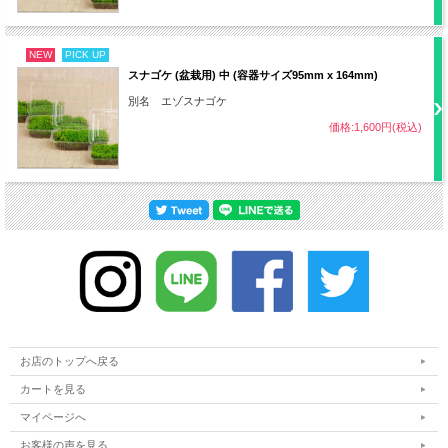
・じょうろ
・バケツ
NEW
PICK UP
・小粒の山砂または川砂
スナゴケ (盆栽用) 中 (容器サイズ95mm x 164mm)
・建材用の砂
別名 エゾスナゴケ
価格:1,600円(税込)
【蒔き方】
1．小粒の山砂または川砂と建材用の砂
を1：3の割合でバケツに入れて混ぜる
2．苔を張る場所に砂を均等に広げる
（砂の厚みは5cmくらい）
3．スナゴケを蒔く（密度はお好みで）
4．苔と土台の砂が密着するように、ス
使用方法
コップの背で上から押す
5．残った砂を苔の上にかける（砂の厚
お店のトップへ戻る
みは1mmくらい）
6．再度スコップの背で上から押す
カートを見る
7．水やり
マイページへ
8．最初の水が浸透したら、再度水やり
お客様の声を見る