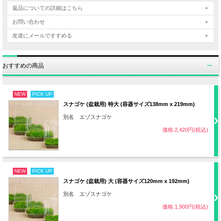
返品についての詳細はこちら
用土
小粒の山砂または川砂1：建材用の砂3
お問い合わせ
友達にメールですすめる
水やり
2ヵ月間は週に2～3回たっぷり水やり
肥料
不要
おすすめの商品
病気
特になし
NEW
PICK UP
スナゴケ (盆栽用) 特大 (容器サイズ138mm x 219mm)
害虫
特になし
別名 エゾスナゴケ
価格:2,420円(税込)
・難易度 中
その他
・乾燥に注意
NEW
PICK UP
スナゴケ (盆栽用) 大 (容器サイズ120mm x 192mm)
【用意するもの】
別名 エゾスナゴケ
・スコップ
価格:1,900円(税込)
・バケツ