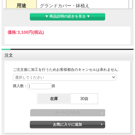
用途
グランドカバー・鉢植え
▼ 商品説明の続きを見る ▼
耐暑性
強い
価格:
3,100円
(税込)
耐寒性
強い
適地
日本全国育成可能
注文
草丈
3～5cmくらい（環境による）
ご注文後に加工を行うためお客様都合のキャンセルは承れません:
樹高
花色
購入数：
袋
緑葉（冬季は褐色）
葉色
在庫
30袋
植え付け
3～6月、9～10月
日なた～半日陰（一日の半分は日が当た
日照
る）