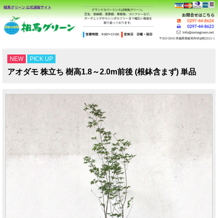
NEW
PICK UP
アオダモ 株立ち 樹高1.8～2.0m前後 (根鉢含まず) 単品