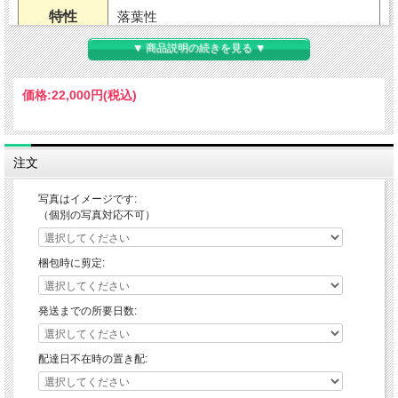
特性
落葉性
▼ 商品説明の続きを見る ▼
用途
地植え・鉢植え（室内不可）
価格:
22,000円
(税込)
耐暑性
強い
耐寒性
強い
注文
適地
日本全国育成可能
写真はイメージです:
（個別の写真対応不可）
草丈
10mくらい（環境による）
樹高
梱包時に剪定:
開花期
5～6月
発送までの所要日数:
花色
白花・緑葉・紅葉あり
配達日不在時の置き配:
葉色