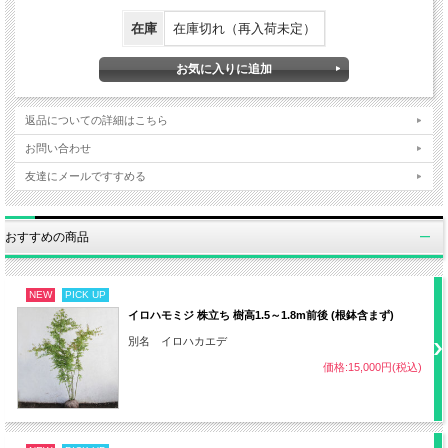
植え付け
11～2月
在庫
在庫切れ（再入荷未定）
日照
半日陰～日なた（強い西日が当たらない）
・赤玉土7：腐葉土3の割合
返品についての詳細はこちら
用土
お問い合わせ
・水はけの良い保水力のある土壌
友達にメールですすめる
・地植えの場合は基本的に不要
おすすめの商品
水やり
・鉢植えの場合は土が乾いていたら水や
りする程度
NEW
PICK UP
イロハモミジ 株立ち 樹高1.5～1.8m前後 (根鉢含まず)
別名 イロハカエデ
肥料
3月、6月 固形の油かすなど
価格:15,000円(税込)
・自然樹形でも可
剪定