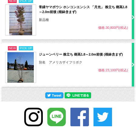
NEW
PICK UP
・10～2月
常緑ヤマボウシ ホンコンエンシス 「月光」 株立ち 樹高1.8
～2.0m前後 (根鉢含まず)
新品種
受粉樹
雌雄異株（指定不可）
価格:30,800円(税込)
病気
特になし
NEW
PICK UP
害虫
特になし
ジューンベリー 株立ち 樹高1.8～2.0m前後 (根鉢含まず)
別名 アメリカザイフリボク
・難易度 低
価格:23,100円(税込)
その他
・水不足になると落葉する