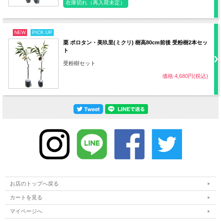
在庫切れ（再入荷未定）
受粉樹
不要（自家結実）
NEW
PICK UP
病気
黒点病、灰色カビ病など
栗 ポロタン・美玖里(ミクリ) 樹高80cm前後 受粉樹2本セッ
ト
害虫
受粉樹セット
エカキムシ、カイガラムシなど
価格:4,680円(税込)
・難易度 中
その他
・乾燥、寒風に注意
お店のトップへ戻る
カートを見る
マイページへ