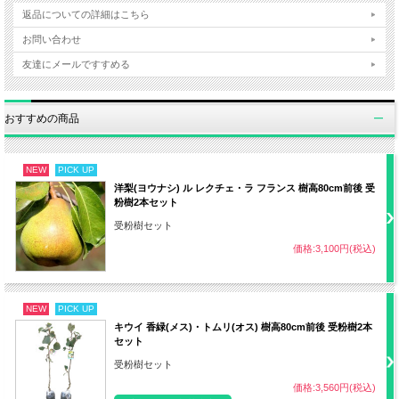
返品についての詳細はこちら
植え付け
3月下旬～4月上旬
お問い合わせ
友達にメールですすめる
日照
日なた
・赤玉土7：腐葉土3の割合
おすすめの商品
用土
・水はけが良く保水力のある土壌
NEW
PICK UP
洋梨(ヨウナシ) ル レクチェ・ラ フランス 樹高80cm前後 受
粉樹2本セット
水やり
土の表面が乾いていたらたっぷり水やり
受粉樹セット
価格:3,100円(税込)
肥料
3月、6月、10月 速効性化成肥料など
剪定
3月
NEW
PICK UP
キウイ 香緑(メス)・トムリ(オス) 樹高80cm前後 受粉樹2本
セット
ポット径
12～18cm
受粉樹セット
収穫まで
約5～6年
価格:3,560円(税込)