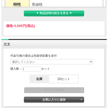
特性
常緑性
▼ 商品説明の続きを見る ▼
用途
地植え・鉢植え（室内不可）
価格:
4,500円
(税込)
耐暑性
強い
耐寒性
弱い～普通
注文
関東南部から沖縄まで（年間平均気温18
適地
代金引換の場合は別途領収書を送付:
度以上）
草丈
購入数：
セット
2～2.5mくらい（環境による）
樹高
在庫
10セット
開花期
5月
花色
白花・緑葉
葉色