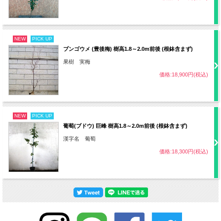
剪定
12～2月
収穫まで
約3～5年
NEW
PICK UP
ブンゴウメ (豊後梅) 樹高1.8～2.0m前後 (根鉢含まず)
受粉樹
必要（大石早生、ハリウッドなど）
果樹 実梅
病気
黒斑病、灰星病、ふくろみ病など
価格:18,900円(税込)
チョッキリ、アブラムシ、シンクイムシ
害虫
類、カイガラムシ類、モンクロシャチホコ
NEW
PICK UP
の幼虫など
葡萄(ブドウ) 巨峰 樹高1.8～2.0m前後 (根鉢含まず)
漢字名 葡萄
・難易度 中
価格:18,300円(税込)
その他
・受粉樹はアンズやモモでも可