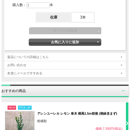
購入数：
本
植え付け
11～3月
在庫
3本
日照
日なた
・赤玉土7：腐葉土3の割合
用土
・水はけが良く保水力がある土壌
返品についての詳細はこちら
お問い合わせ
・植えて2年未満また鉢植えは土の表面
友達にメールですすめる
が乾いていたらたっぷり水やり
水やり
おすすめの商品
・地植えは根付いてしまえば基本的に不
要
NEW
PICK UP
アレンユーレカ レモン 単木 樹高1.5m前後 (根鉢含まず)
肥料
2月、5月、10月 有機質肥料など
柑橘類
価格:7,300円(税込)