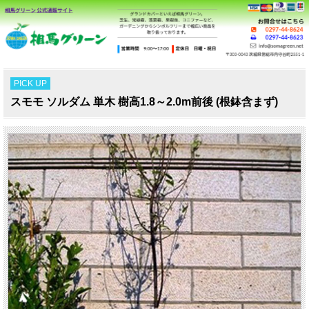
PICK UP
スモモ ソルダム 単木 樹高1.8～2.0m前後 (根鉢含まず)