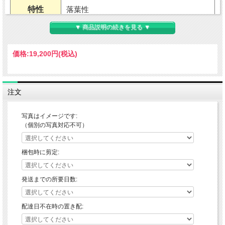
特性
落葉性
▼ 商品説明の続きを見る ▼
用途
果樹・地植え・鉢植え
価格:
19,200円
(税込)
耐暑性
強い
耐寒性
強い
注文
北海道全域から関東南部以南の暖地（無霜
適地
写真はイメージです:
地帯）を除く地域
（個別の写真対応不可）
草丈
2～4mくらい（環境による）
梱包時に剪定:
樹高
開花期
3～4月
発送までの所要日数:
花色
配達日不在時の置き配:
白花・緑葉・紅葉あり
葉色