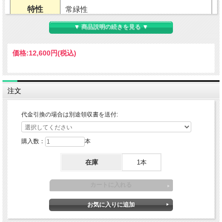
特性
常緑性
▼ 商品説明の続きを見る ▼
用途
果樹・地植え・鉢植え（室内不可）
価格:
12,600円
(税込)
耐暑性
強い
耐寒性
弱い～普通
注文
適地
関東地方南部から沖縄まで
代金引換の場合は別途領収書を送付:
草丈
4～5mくらい（環境による）
樹高
購入数：
本
在庫
1本
開花期
5～6月
花色
白花・緑葉
葉色