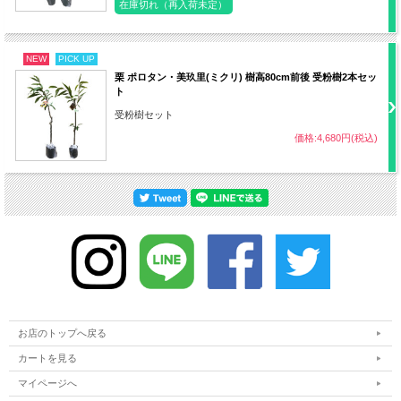
ポット径
18～21cm
在庫切れ（再入荷未定）
収穫まで
約3年
NEW
PICK UP
栗 ポロタン・美玖里(ミクリ) 樹高80cm前後 受粉樹2本セッ
受粉樹
不要
ト
受粉樹セット
病気
カイヨウ病など
価格:4,680円(税込)
アオムシ、アブラムシ、カイガラムシ、ハ
害虫
ダニなど
・難易度 低～中
その他
・乾燥と加湿に注意
お店のトップへ戻る
カートを見る
マイページへ