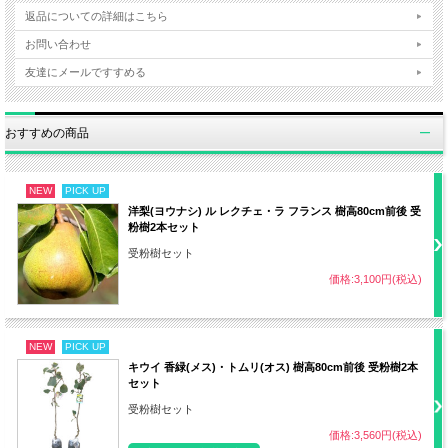
植え付け
4～6月
返品についての詳細はこちら
お問い合わせ
日照
日なた（西日が当たらない）
友達にメールですすめる
・赤玉土6：腐葉土3：山砂1の割合
おすすめの商品
用土
・水はけの良い肥沃な土壌
NEW
PICK UP
洋梨(ヨウナシ) ル レクチェ・ラ フランス 樹高80cm前後 受
水やり
土の表面が乾きかけたらたっぷり水やり
粉樹2本セット
受粉樹セット
・地植え 2月、9月 有機肥料など
価格:3,100円(税込)
肥料
・鉢植え 5～6月、9月、12～1月 固形
の油かすなど
NEW
PICK UP
キウイ 香緑(メス)・トムリ(オス) 樹高80cm前後 受粉樹2本
セット
剪定
3月（余計な枝を付け根から切る）
受粉樹セット
価格:3,560円(税込)