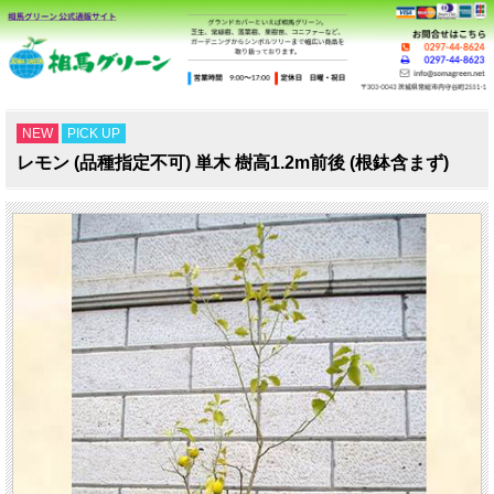
NEW
PICK UP
レモン (品種指定不可) 単木 樹高1.2m前後 (根鉢含まず)