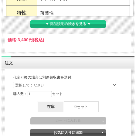
特性
落葉性
▼ 商品説明の続きを見る ▼
用途
地植え・鉢植え（室内不可）・果樹
価格:
3,400円
(税込)
耐暑性
強い
耐寒性
強い
注文
適地
北海道から沖縄まで
代金引換の場合は別途領収書を送付:
草丈
2m以上くらい（環境による）
樹高
購入数：
セット
在庫
9セット
開花期
5～6月
花色
黄花・緑葉
葉色