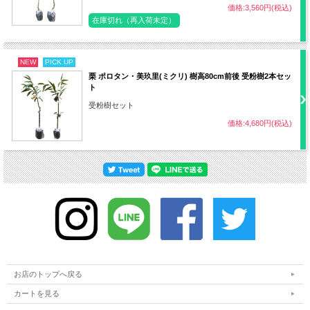
・鉢植えは5月にも施肥が必要
価格:3,560円(税込)
在庫切れ（再入荷未定）
・12～2月
NEW
PICK UP
栗 ポロタン・美玖里(ミクリ) 樹高80cm前後 受粉樹2本セッ
剪定
※枝先を強く剪定すると翌年の花が付か
ト
ないので注意
受粉樹セット
価格:4,680円(税込)
収穫まで
約3～4年
ポット径
12～13.5cm
・必要（異品種）
受粉樹
・人工受粉は不要
お店のトップへ戻る
カートを見る
病気
胴枯病など