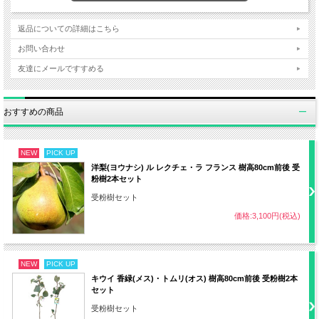
植え付け
12～2月
返品についての詳細はこちら
お問い合わせ
日照
日なた
友達にメールですすめる
・赤玉土7：腐葉土3の割合
おすすめの商品
用土
・水はけが良く保湿力がある土壌
NEW
PICK UP
洋梨(ヨウナシ) ル レクチェ・ラ フランス 樹高80cm前後 受
・土の表面が乾いていたらたっぷり水や
粉樹2本セット
り
受粉樹セット
水やり
価格:3,100円(税込)
・地植えの場合は根付いてしまえば基本
的に不要
NEW
PICK UP
キウイ 香緑(メス)・トムリ(オス) 樹高80cm前後 受粉樹2本
セット
・2月、10月 速効性化成肥料など
受粉樹セット
肥料